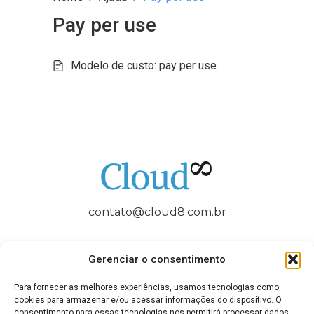
Pay per use
Modelo de custo: pay per use
contato@cloud8.com.br
Gerenciar o consentimento
Para fornecer as melhores experiências, usamos tecnologias como
QUEM SOMOS
FAQ / AJUDA
BLOG
CONTATO
cookies para armazenar e/ou acessar informações do dispositivo. O
consentimento para essas tecnologias nos permitirá processar dados