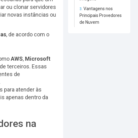
ar ou clonar servidores
Vantagens nos
riar novas instâncias ou
Principais Provedores
de Nuvem
das
, de acordo com o
como
AWS
,
Microsoft
 de terceiros. Essas
entes de
.
s para atender às
eis apenas dentro da
dores na