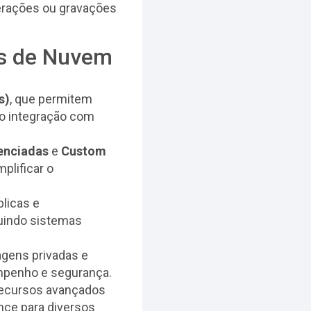
terações ou gravações
es de Nuvem
s)
, que permitem
ndo integração com
enciadas
e
Custom
plificar o
blicas e
luindo sistemas
agens privadas e
mpenho e segurança.
recursos avançados
ance para diversos