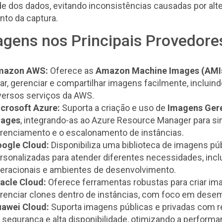
de dos dados, evitando inconsistências causadas por al
to da captura.
agens nos Principais Provedor
mazon AWS:
Oferece as
Amazon Machine Images (AMI
iar, gerenciar e compartilhar imagens facilmente, inclui
versos serviços da AWS.
crosoft Azure:
Suporta a criação e uso de
Imagens Ger
mages
, integrando-as ao Azure Resource Manager para sim
renciamento e o escalonamento de instâncias.
ogle Cloud:
Disponibiliza uma biblioteca de imagens pú
rsonalizadas para atender diferentes necessidades, inc
eracionais e ambientes de desenvolvimento.
acle Cloud:
Oferece ferramentas robustas para criar im
renciar clones dentro de instâncias, com foco em dese
awei Cloud:
Suporta imagens públicas e privadas com 
 segurança e alta disponibilidade, otimizando a perform