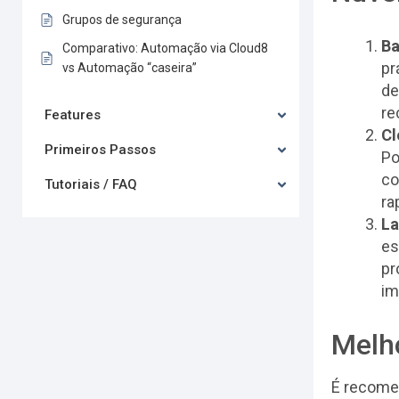
Grupos de segurança
Ba
Comparativo: Automação via Cloud8
pr
vs Automação “caseira”
de
re
Features
Cl
Primeiros Passos
Po
co
Tutoriais / FAQ
ra
La
es
pr
im
Melh
É recome