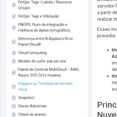
FinOps: Tags / Labels / Resource
servidor 
Groups
a partir 
FinOps: Tags e Utilização
realizar t
FINOPS: Fluxo de integração e
Essas im
melhoria de dados (infográfico)
provedor 
Diferença entre RI Applied x RI no
Painel Cloud8
Im
Cloud Computing
Az
Modelo de custo: pay per use
im
de
Painel de Controle MultiCloud – AWS,
Azure, GCP, OCI e Huawey
Im
ne
Imagem ou Template de servidor
su
cloud
Snapshot
Princ
Discos Adicionais
Nuv
Chave de acesso