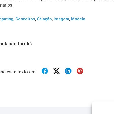
nários.
,
,
,
,
mputing
Conceitos
Criação
Imagem
Modelo
onteúdo foi útil?
lhe esse texto em: