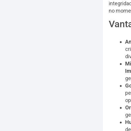
integrida
no momen
Vant
A
cr
di
Mi
I
ge
Go
pe
op
Or
ge
Hu
de