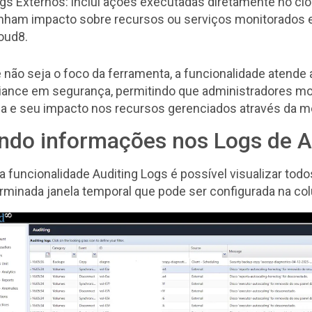
gs Externos: inclui ações executadas diretamente no clo
nham impacto sobre recursos ou serviços monitorados e
oud8.
 não seja o foco da ferramenta, a funcionalidade atende
iance em segurança, permitindo que administradores mo
ma e seu impacto nos recursos gerenciados através da 
ando informações nos Logs de A
a funcionalidade Auditing Logs é possível visualizar todo
minada janela temporal que pode ser configurada na col