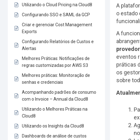
Utilizando o Cloud Pricing na Cloud8
A platafo
o estado
Configurando SSO e SAML da GCP
funcional
Criar e gerenciar Cost Management
Exports
A funcio
abrangent
Configurando Relatórios de Custos e
provedor
Alertas
eventos r
Melhores Práticas: Notificações de
práticas 
regras customizadas por AWS S3
os gestor
Melhores práticas: Monitoração de
sobre tod
senhas e credenciais
Atualment
Acompanhando padrões de consumo
com o Invoice – Annual da Cloud8
Pa
Utilizando o Melhores Práticas na
Cloud8
ex
Ag
Utilizando os Insights da Cloud8
no
Dashboards de análise de custos