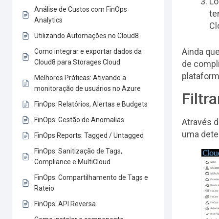
Lo
Análise de Custos com FinOps
te
Analytics
Cl
Utilizando Automações no Cloud8
Ainda que
Como integrar e exportar dados da
Cloud8 para Storages Cloud
de compl
platafor
Melhores Práticas: Ativando a
monitoração de usuários no Azure
Filtr
FinOps: Relatórios, Alertas e Budgets
FinOps: Gestão de Anomalias
Através d
uma deter
FinOps Reports: Tagged / Untagged
FinOps: Sanitização de Tags,
Compliance e MultiCloud
FinOps: Compartilhamento de Tags e
Rateio
FinOps: API Reversa