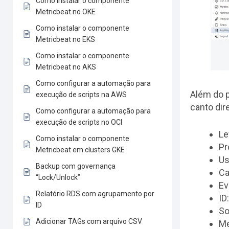
Como instalar o componente
Metricbeat no OKE
Como instalar o componente
Metricbeat no EKS
Como instalar o componente
Metricbeat no AKS
Como configurar a automação para
Além do p
execução de scripts na AWS
canto dire
Como configurar a automação para
execução de scripts no OCI
Le
Como instalar o componente
Pr
Metricbeat em clusters GKE
Us
Backup com governança
Ca
“Lock/Unlock”
Ev
Relatório RDS com agrupamento por
ID
ID
So
Adicionar TAGs com arquivo CSV
Me