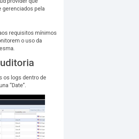
ud provider que
 gerenciados pela
 aos requisitos mínimos
nitorem o uso da
mesma.
uditoria
s os logs dentro de
una “Date”.