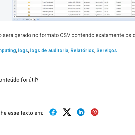
io será gerado no formato CSV contendo exatamente os da
,
,
,
,
mputing
logs
logs de auditoria
Relatórios
Serviços
onteúdo foi útil?
lhe esse texto em: