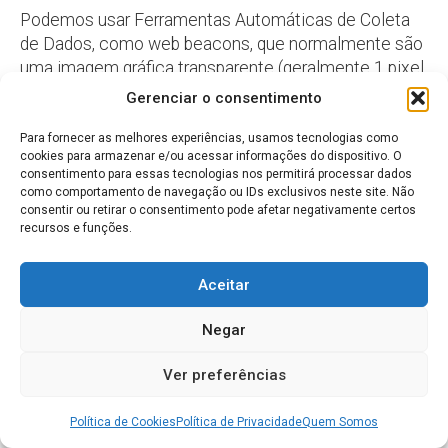
Podemos usar Ferramentas Automáticas de Coleta
de Dados, como web beacons, que normalmente são
uma imagem gráfica transparente (geralmente 1 pixel
x 1 pixel), para compilar informações sobre sua
Gerenciar o consentimento
interação com e-mail ou outras comunicações. Um
web beacon pode ser incorporado na assinatura da
Para fornecer as melhores experiências, usamos tecnologias como
cookies para armazenar e/ou acessar informações do dispositivo. O
Cloud8 ou nas comunicações de marketing para
consentimento para essas tecnologias nos permitirá processar dados
determinar se nossas mensagens foram abertas ou
como comportamento de navegação ou IDs exclusivos neste site. Não
colocadas em ação e se nossas ferramentas de
consentir ou retirar o consentimento pode afetar negativamente certos
recursos e funções.
correspondência estão funcionando corretamente.
Aceitar
IX. Escolhendo suas
preferências de privacidade
Negar
Você pode fazer ou alterar suas escolhas em relação
Ver preferências
às Ferramentas de Coleta Automática de Dados, bem
como receber assinaturas ou comunicações gerais
Política de Cookies
Política de Privacidade
Quem Somos
no ponto de coleta de dados ou usando outros