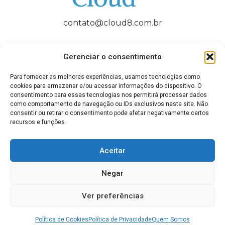
contato@cloud8.com.br
Gerenciar o consentimento
Para fornecer as melhores experiências, usamos tecnologias como
QUEM SOMOS
FAQ / AJUDA
BLOG
CONTATO
cookies para armazenar e/ou acessar informações do dispositivo. O
consentimento para essas tecnologias nos permitirá processar dados
como comportamento de navegação ou IDs exclusivos neste site. Não
Termos de Uso
Política de Privacidade
consentir ou retirar o consentimento pode afetar negativamente certos
recursos e funções.
Cookies (UE)
Política Anticorrupção
Disclaimer: AWS, images, and associated services are property
Aceitar
of Amazon Web Services Inc. and its affiliates. Azure, images, and
associated services are property of Microsoft Corporation. GCP,
Negar
images, and associated services are property of Google Inc.
Huawei, images, and associated services are property of Huawei
Ver preferências
Technologies Co Ltd. Oracle, images, and associated services are
property of Oracle Corporation.
Cloud8 USA
.
Política de Cookies
Política de Privacidade
Quem Somos