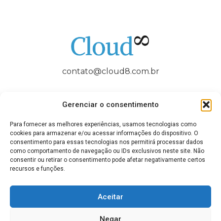
contato@cloud8.com.br
Gerenciar o consentimento
Para fornecer as melhores experiências, usamos tecnologias como
QUEM SOMOS
FAQ / AJUDA
BLOG
CONTATO
cookies para armazenar e/ou acessar informações do dispositivo. O
consentimento para essas tecnologias nos permitirá processar dados
como comportamento de navegação ou IDs exclusivos neste site. Não
Termos de Uso
Política de Privacidade
consentir ou retirar o consentimento pode afetar negativamente certos
recursos e funções.
Cookies (UE)
Política Anticorrupção
Disclaimer: AWS, images, and associated services are property
Aceitar
of Amazon Web Services Inc. and its affiliates. Azure, images, and
associated services are property of Microsoft Corporation. GCP,
Negar