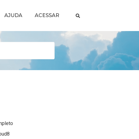
AJUDA
ACESSAR
mpleto
loud8