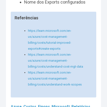
Nome dos Exports configurados
Referências
https://learn.microsoft.com/en-
us/azure/cost-management-
billing/costs/tutorial-improved-
exports#create-exports
https://learn.microsoft.com/en-
us/azure/cost-management-
billing/costs/understand-cost-mgt-data
https://learn.microsoft.com/en-
us/azure/cost-management-
billing/costs/understand-work-scopes
,
,
,
,
Azure
Custos
Finops
Microsoft
Relatórios